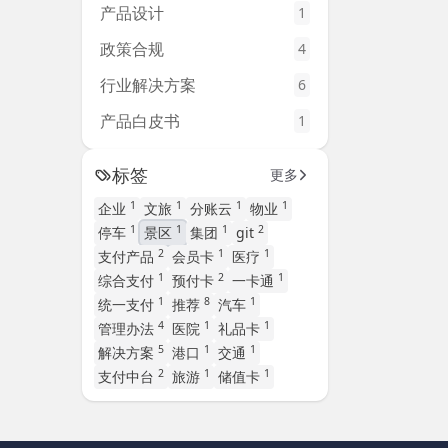
产品设计
1
政策合规
4
行业解决方案
6
产品白皮书
1
标签
更多
1
1
1
1
企业
文旅
分账云
物业
1
1
1
2
停车
景区
集团
git
2
1
1
支付产品
会员卡
医疗
1
2
1
综合支付
预付卡
一卡通
1
8
1
统一支付
推荐
汽车
4
1
1
管理办法
医院
礼品卡
5
1
1
解决方案
港口
交通
2
1
1
支付中台
旅游
储值卡