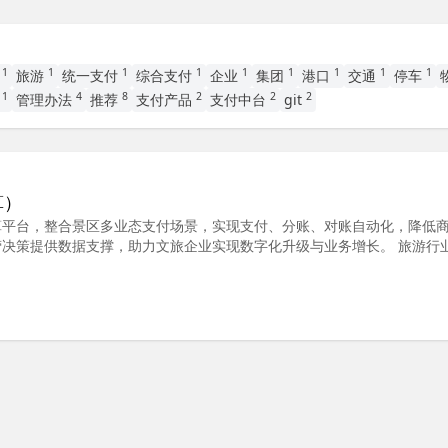
1
1
1
1
1
1
1
1
1
旅
旅游
统一支付
综合支付
企业
集团
港口
交通
停车
1
4
8
2
2
2
云
管理办法
推荐
支付产品
支付中台
git
算）
算平台，整合景区多业态支付场景，实现支付、分账、对账自动化，降低
决策提供数据支撑，助力文旅企业实现数字化升级与业务增长。 旅游行