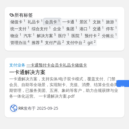
所有标签
1
1
1
1
1
1
1
储值卡
礼品卡
会员卡
一卡通
景区
文旅
旅游
1
1
1
1
1
1
1
统一支付
综合支付
企业
集团
港口
交通
停车
1
1
5
1
1
2
1
物业
汽车
解决方案
医疗
医院
预付卡
分账云
4
8
2
2
2
管理办法
推荐
支付产品
支付中台
git
支付业务
一卡通
预付卡
会员卡
礼品卡
储值卡
一卡通解决方案
一卡通解决方案，支持实体/电子双卡模式，覆盖支付、门禁、
会员、自助等全场景，实现制卡、充值、消费、结算全生命周
期管理，已服务美团、五洲、象屿等客户，助力合规获牌与业
务一体化运营。 一卡通解决方案.pdf
RR
发布于 2025-09-25