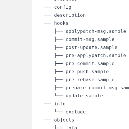
  ├── config

  ├── description

  ├── hooks

  │   ├── applypatch-msg.sample

  │   ├── commit-msg.sample

  │   ├── post-update.sample

  │   ├── pre-applypatch.sample

  │   ├── pre-commit.sample

  │   ├── pre-push.sample

  │   ├── pre-rebase.sample

  │   ├── prepare-commit-msg.sam
  │   └── update.sample

  ├── info

  │   └── exclude

  ├── objects

  │   ├── info
