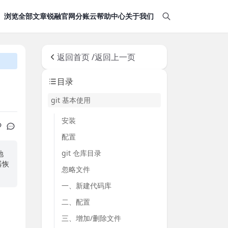
浏览全部文章
锐融官网
分账云帮助中心
关于我们
返回首页 /
返回上一页
目录
git 基本使用
安装
配置
git 仓库目录
地
器恢
忽略文件
一、新建代码库
二、配置
三、增加/删除文件