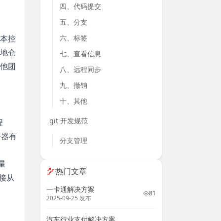
四、代码提交
五、分支
六、标签
本控
地仓
七、查看信息
他团
八、远程同步
九、撤销
十、其他
git 开发规范
程
务器有
分支管理
量
热门文章
直接从
一卡通解决方案
81
2025-09-25 发布
汽车行业支付解决方案