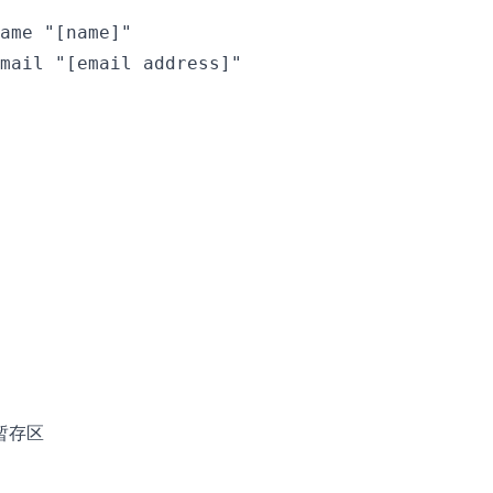
ame "[name]"

mail "[email address]"

存区
