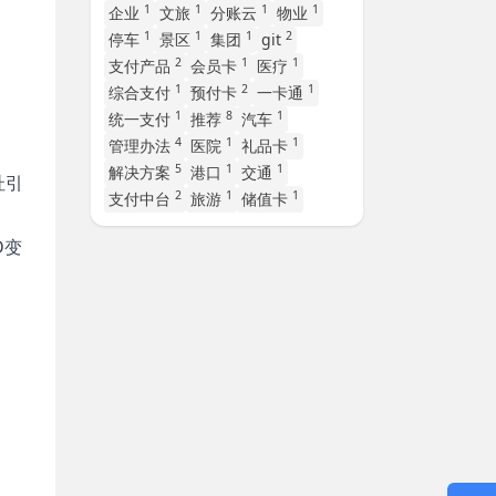
1
1
1
1
企业
文旅
分账云
物业
1
1
1
2
停车
景区
集团
git
2
1
1
支付产品
会员卡
医疗
1
2
1
综合支付
预付卡
一卡通
1
8
1
统一支付
推荐
汽车
4
1
1
管理办法
医院
礼品卡
5
1
1
解决方案
港口
交通
址引
2
1
1
支付中台
旅游
储值卡
D变